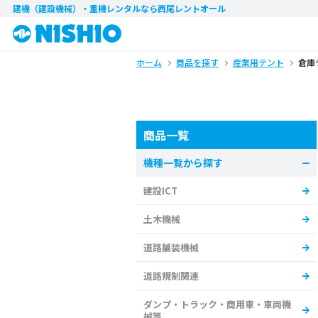
建機（建設機械）・重機レンタル
なら西尾レントオール
ホーム
商品を探す
産業用テント
倉庫
商品一覧
機種一覧から探す
建設ICT
土木機械
道路舗装機械
道路規制関連
ダンプ・トラック・商用車・車両機
械等