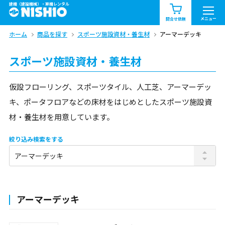
建機（建設機械）・重機レンタル
商品一覧
お知らせ一覧
メニュー
問合せ依頼
ホーム
商品を探す
スポーツ施設資材・養生材
アーマーデッキ
問合せ依頼リスト
お問合せ
スポーツ施設資材・養生材
エリア情報を見る
北海道
東北
関東
仮設フローリング、スポーツタイル、人工芝、アーマーデッ
キ、ポータフロアなどの床材をはじめとしたスポーツ施設資
中部
関西
中国・四国
材・養生材を用意しています。
九州・沖縄（外部）
絞り込み検索をする
アーマーデッキ