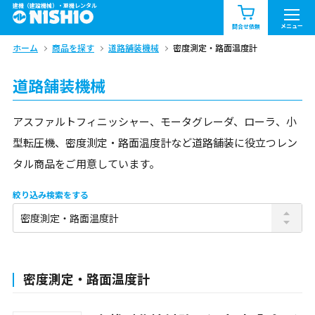
建機（建設機械）・重機レンタル
商品一覧
お知らせ一覧
メニュー
問合せ依頼
ホーム
商品を探す
道路舗装機械
密度測定・路面温度計
問合せ依頼リスト
お問合せ
道路舗装機械
エリア情報を見る
北海道
東北
関東
アスファルトフィニッシャー、モータグレーダ、ローラ、小
型転圧機、密度測定・路面温度計など道路舗装に役立つレン
中部
関西
中国・四国
タル商品をご用意しています。
九州・沖縄（外部）
絞り込み検索をする
密度測定・路面温度計