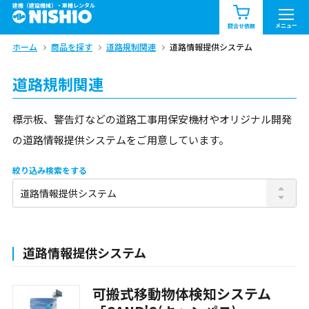
建機（建設機械）・重機レンタル
商品一覧
お知らせ一覧
メニュー
問合せ依頼
ホーム
商品を探す
道路規制関連
道路情報提供システム
問合せ依頼リスト
お問合せ
道路規制関連
エリア情報を見る
北海道
東北
関東
標示板、警告灯などの道路工事用保安機材やオリジナル開発
の道路情報提供システムをご用意しています。
中部
関西
中国・四国
絞り込み検索をする
九州・沖縄（外部）
道路情報提供システム
可搬式移動物体検知システム