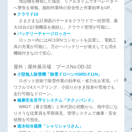
埋設物を検知した場合、リアルタイムでオペレーター
へ警告を発報。掘削作業時の安全性と作業効率をUP。
■
クラウド16
さまざまな計測器のデータをクラウドで一括管理。最
大16台の計測機器を接続し、クラウド管理が可能に。
■
バッテリーチャージロッカー
ロッカー内にはAC100Vコンセントを設置し、電動工
具の充電が可能に。万が一バッテリーが発火しても消火
機能付きなので安心。
屋外：屋外展示場 ブースNo.OD-32
■
小型無人除雪機「除雪ドローン®SRD-F11N」
ロボット技術で除雪作業の効率化・省力化を実現。パ
ワフルで4スペアリング、小回りがきき段差や荒地でも
走行可能なドローン。
■
健康安全見守りシステム「テクノバンド」
WBGT（暑さ指数）と年代別心拍数から、熱中症にな
りそうな従業員を早期発見。管理システムで健康・安全
状態を可視化。
■
過冷却冷蔵庫「シャリシャリさん」