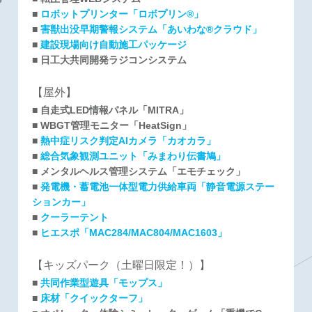
■
ロボットプリンター「ロボプリン®」
■
害獣出没早期警報システム「あいわな®クラウド」
■
建設現場向け自動施工パッケージ
■
日工大共同開発ラジコンシステム
【屋外】
■
自走式LED情報パネル「MITRA」
■
WBGT管理モニター「HeatSign」
■
熱中症リスク判定AIカメラ「カオカラ」
■
総合気象観測ユニット「みまわり伝書鳩」
■
メンタルヘルス管理システム「エモチェック」
■
発電機・蓄電池一体型電力供給車両「静音電源ステー
ションカー」
■
クーラーテント
■
ヒエスポ「MAC284/MAC804/MAC1603」
【キッズパーク（土曜日限定！）】
■
共同作業型遊具「モップス」
■
床材「クイックターフ」