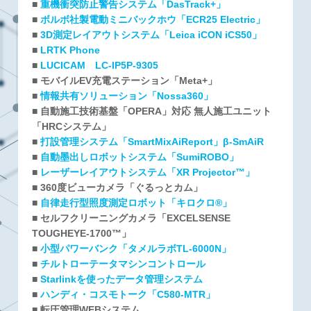
■
重機衝突防止警告システム「DasTrack+」
■
ボルボ社製電動ミニバックホウ「ECR25 Electric」
■
3D測定レイアウトシステム「Leica iCON iCS50」
■
LRTK Phone
■
LUCICAM LC-IP5P-9305
■
モバイルEV充電ステーション「Meta+」
■
情報共有ソリューション「Nossa360」
■
自動施工技術基盤「OPERA」対応 無人施工ユニット
「HRCシステム」
■
打設管理システム「SmartMixAiReport」β-SmAiR
■
自動墨出しロボットシステム「SumiROBO」
■
レーザーレイアウトシステム「XR Projector™」
■
360度ビューカメラ「ぐるっとカム」
■
自律走行型照度測定ロボット「キロクロ®」
■
セルフクリーニングカメラ「EXCELSENSE
TOUGHEYE-1700™」
■
小型パワーバンク「タメルラボTL-6000N」
■
チルトローテータマシンコントロール
■
Starlinkを使ったデータ管理システム
■
ハンディ・コスモトーク「C580-MTR」
■
転圧管理WEBシステム