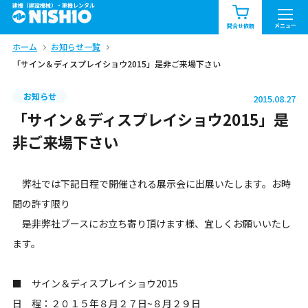
建機（建設機械）・重機レンタル
商品一覧
お知らせ一覧
メニュー
問合せ依頼
ホーム
お知らせ一覧
問合せ依頼リスト
お問合せ
「サイン＆ディスプレイショウ2015」是非ご来場下さい
エリア情報を見る
お知らせ
2015.08.27
北海道
東北
関東
「サイン＆ディスプレイショウ2015」是
非ご来場下さい
中部
関西
中国・四国
弊社では下記日程で開催される展示会に出展いたします。お時
九州・沖縄（外部）
間の許す限り
是非弊社ブースにお立ち寄り頂けます様、宜しくお願いいたし
ます。
■ サイン＆ディスプレイショウ2015
日 程：２０１５年８月２７日~８月２９日