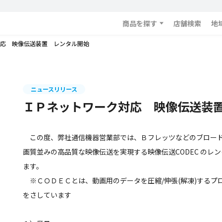
商品を探す
店舗検索
地
応 映像伝送装置 レンタル開始
ニュースリリース
ＩＰネットワーク対応 映像伝送装
この度、弊社通信機器営業部では、Ｂフレッツなどのブロード
画質並みの高品質な映像伝送を実現する映像伝送CODEC のレ
ます。
※ＣＯＤＥＣとは、動画用のデータを圧縮/伸張(解凍)するプ
をさしています