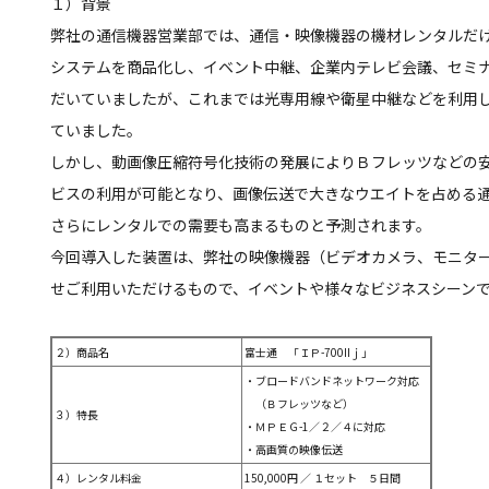
１）背景
弊社の通信機器営業部では、通信・映像機器の機材レンタルだ
システムを商品化し、イベント中継、企業内テレビ会議、セミ
だいていましたが、これまでは光専用線や衛星中継などを利用
ていました。
しかし、動画像圧縮符号化技術の発展によりＢフレッツなどの
ビスの利用が可能となり、画像伝送で大きなウエイトを占める
さらにレンタルでの需要も高まるものと予測されます。
今回導入した装置は、弊社の映像機器（ビデオカメラ、モニタ
せご利用いただけるもので、イベントや様々なビジネスシーン
２）商品名
富士通 「ＩＰ-700IIｊ」
・ブロードバンドネットワーク対応
（Ｂフレッツなど）
３）特長
・ＭＰＥＧ-1／２／４に対応
・高画質の映像伝送
４）レンタル料金
150,000円 ／ １セット ５日間