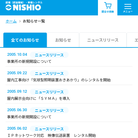
建機（建設機械）・重機レンタル
商品一覧
お知らせ一覧
メニュー
問合せ依頼
ホーム
お知らせ一覧
問合せ依頼リスト
お問合せ
エリア情報を見る
全てのお知らせ
お知らせ
ニュースリリース
北海道
東北
関東
2005.10.04
ニュースリリース
事業所の新規開設について
中部
関西
中国・四国
2005.09.22
ニュースリリース
屋内工事向け「気球型照明装置おきあかり」のレンタルを開始
九州・沖縄（外部）
2005.09.12
ニュースリリース
屋内展示会向けに「ＳＹＭＡ」を導入
2005.06.30
ニュースリリース
事業所の新規開設について
2005.06.02
ニュースリリース
ＩＰネットワーク対応 映像伝送装置 レンタル開始