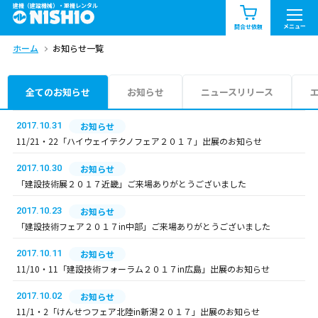
建機（建設機械）・重機レンタル
商品一覧
お知らせ一覧
メニュー
問合せ依頼
ホーム
お知らせ一覧
問合せ依頼リスト
お問合せ
エリア情報を見る
全てのお知らせ
お知らせ
ニュースリリース
北海道
東北
関東
2017.10.31
お知らせ
11/21・22「ハイウェイテクノフェア２０１７」出展のお知らせ
中部
関西
中国・四国
2017.10.30
お知らせ
「建設技術展２０１７近畿」ご来場ありがとうございました
九州・沖縄（外部）
2017.10.23
お知らせ
「建設技術フェア２０１７in中部」ご来場ありがとうございました
2017.10.11
お知らせ
11/10・11「建設技術フォーラム２０１７in広島」出展のお知らせ
2017.10.02
お知らせ
11/1・2「けんせつフェア北陸in新潟２０１７」出展のお知らせ