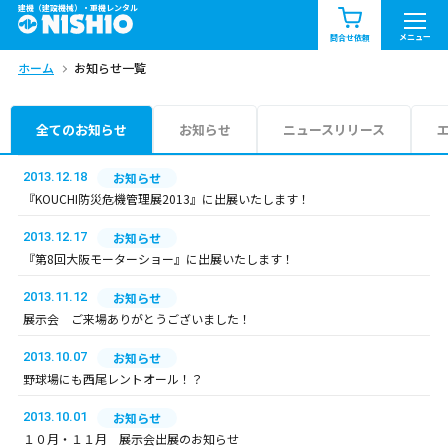
建機（建設機械）・重機レンタル
商品一覧
お知らせ一覧
メニュー
問合せ依頼
ホーム
お知らせ一覧
問合せ依頼リスト
お問合せ
エリア情報を見る
全てのお知らせ
お知らせ
ニュースリリース
北海道
東北
関東
2013.12.18
お知らせ
『KOUCHI防災危機管理展2013』に出展いたします！
中部
関西
中国・四国
2013.12.17
お知らせ
『第8回大阪モーターショー』に出展いたします！
九州・沖縄（外部）
2013.11.12
お知らせ
展示会 ご来場ありがとうございました！
2013.10.07
お知らせ
野球場にも西尾レントオール！？
2013.10.01
お知らせ
１０月・１１月 展示会出展のお知らせ