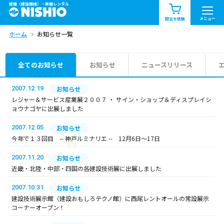
建機（建設機械）・重機レンタル
商品一覧
お知らせ一覧
メニュー
問合せ依頼
ホーム
お知らせ一覧
問合せ依頼リスト
お問合せ
エリア情報を見る
全てのお知らせ
お知らせ
ニュースリリース
北海道
東北
関東
2007.12.19
お知らせ
レジャー＆サービス産業展２００７ ・ サイン・ショップ＆ディスプレイシ
ョウナゴヤに出展しました
中部
関西
中国・四国
2007.12.05
お知らせ
九州・沖縄（外部）
今年で１３回目 -- 神戸ルミナリエ -- 12月6日～17日
2007.11.20
お知らせ
近畿・北陸・中部・四国の各建設技術展に出展しました
2007.10.31
お知らせ
建設技術展示館（建設おもしろテクノ館）に西尾レントオールの常設展示
コーナーオープン！