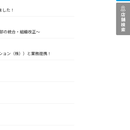
ました！
店舗検索
業部の統合・組織改正～
ション（株））と業務提携！