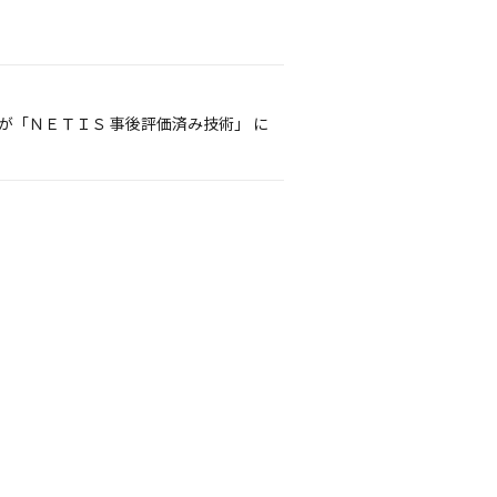
が「ＮＥＴＩＳ 事後評価済み技術」 に