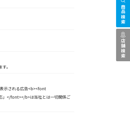
商品検索
店舗検索
ます。
示される広告<b><font
応」</font></b>は当社とは一切関係ご