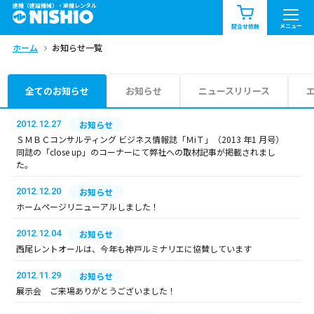
建機（建設機械）・重機レンタル
商品一覧
お知らせ一覧
メニュー
問合せ依頼
ホーム
お知らせ一覧
問合せ依頼リスト
お問合せ
エリア情報を見る
全てのお知らせ
お知らせ
ニュースリリース
北海道
東北
関東
2012.12.27
お知らせ
ＳＭＢＣコンサルティング ビジネス情報誌「ＭiＴ」（2013 年1 月号）
同誌の「close up」のコーナーにて弊社への取材記事が掲載されまし
中部
関西
中国・四国
た。
2012.12.20
お知らせ
九州・沖縄（外部）
ホームページリニューアルしました！
2012.12.04
お知らせ
西尾レントオールは、今年も神戸ルミナリエに協賛しています
2012.11.29
お知らせ
展示会 ご来場ありがとうございました！