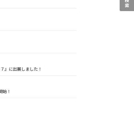
０７』に出展しました！
開始！