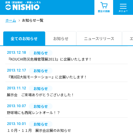
建機（建設機械）・重機レンタル
商品一覧
お知らせ一覧
メニュー
問合せ依頼
ホーム
お知らせ一覧
問合せ依頼リスト
お問合せ
エリア情報を見る
全てのお知らせ
お知らせ
ニュースリリース
北海道
東北
関東
2013.12.18
お知らせ
『KOUCHI防災危機管理展2013』に出展いたします！
中部
関西
中国・四国
2013.12.17
お知らせ
『第8回大阪モーターショー』に出展いたします！
九州・沖縄（外部）
2013.11.12
お知らせ
展示会 ご来場ありがとうございました！
2013.10.07
お知らせ
野球場にも西尾レントオール！？
2013.10.01
お知らせ
１０月・１１月 展示会出展のお知らせ