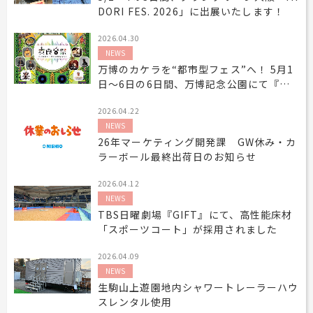
DORI FES. 2026」に出展いたします！
工事用テント・テント倉庫事業
ブログ
レンタルシステムのご案内
会社案内
Construction tent / tent warehouse business
Blog
Guidance
Company
2026.04.30
木造モジュール事業
協賛実績
ご利用規約
個人情報保護方針
NEWS
Wooden module business
Sponsorships
Privacy policy
Privacy policy
万博のカケラを“都市型フェス”へ！ 5月1
日〜6日の6日間、万博記念公園にて『麦
スポーツ施設資材事業
よくあるご質問
サイトマップ
食音祭GW』開催！
Sports facility materials business
Q & A
Site map
2026.04.22
地面養生事業
プロセス
お問合せ
NEWS
Ground curing business
Process
Contact
26年マーケティング開発課 GW休み・カ
ラーボール最終出荷日のお知らせ
映像・中継機機レンタル事業
イベント会場の設営／施工について
Video / relay equipment rental business
Event Set Up
2026.04.12
地域密着イベント
NEWS
Community-based event business
TBS日曜劇場『GIFT』にて、高性能床材
「スポーツコート」が採用されました
キッズ・アミューズメント事業
Kids amusement business
2026.04.09
フランチャイズ事業
NEWS
Franchise business
生駒山上遊園地内シャワートレーラーハウ
スレンタル使用
まちづくり事業
Community Development Business