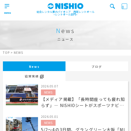
0
総合レンタル業のパイオニア 西尾レントオール
レントオール部門
営業所一覧はコチラから
トップ
>
News
Top
ニュース
検索カテゴリ
イベント
レンタル用品
Product
実績
商品
ニュース/ブログ
TOP
>
NEWS
イベント
施工実績
キーワード検索
News
ブログ
Works
協賛実績
事業紹介
Business
2026.05.07
NEWS
営業所一覧
屋外イベント事業
Office
Outdoor event business
【メディア掲載】「長時間座っても疲れ知
検索する
らず」― NISHIOシートがスポーツナビに
ニュース
屋内イベント事業
掲載されました
News
Indoor event business
2026.05.01
レンタルシステム
トレーラーハウス事業
ニュース
のご案内
NEWS
Guidance
Trailer house business
News
5/2～4の3日間、グラングリーン大阪「MI