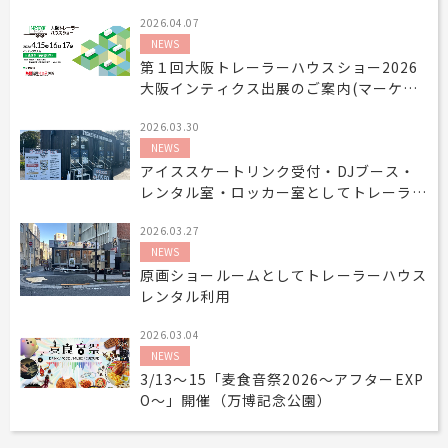
2026.04.07
NEWS
第１回大阪トレーラーハウスショー2026
大阪インティクス出展のご案内(マーケテ
ィング開発課)
2026.03.30
NEWS
アイススケートリンク受付・DJブース・
レンタル室・ロッカー室としてトレーラー
ハウスレンタル利用
2026.03.27
NEWS
原画ショールームとしてトレーラーハウス
レンタル利用
2026.03.04
NEWS
3/13～15「麦食音祭2026～アフターEXP
O～」開催（万博記念公園）