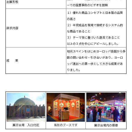
出展形態
ーでの設置事例のビデオを放映
１）優れた商品コンセプトと日本製の品質
の高さ
２）半完成品を現場で接続するシステム的
訴求内容
な商品であること
３）テーマ性に基づいた遊具であること
以上の３点を中心にアピールしました。
地元スペインをはじめヨーロッパ各国から多
数の問い合わせ・引き合いがあり、ヨーロ
成 果
ッパ進出への第一歩として大きな成果があ
りました。
当社のブースです
展示会場 入口付近
展示会場内の模様