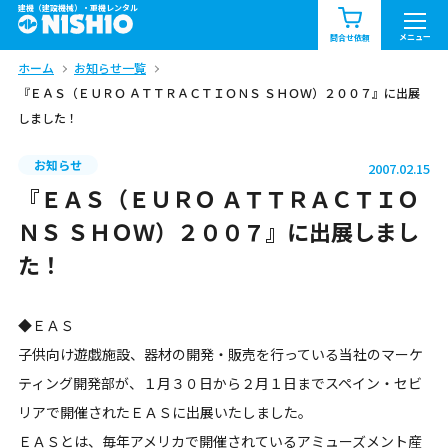
建機（建設機械）・重機レンタル
商品一覧
お知らせ一覧
メニュー
問合せ依頼
ホーム
お知らせ一覧
問合せ依頼リスト
お問合せ
『ＥＡＳ（ＥＵＲＯ ＡＴＴＲＡＣＴＩＯＮＳ ＳＨＯＷ）２００７』に出展
しました！
エリア情報を見る
北海道
東北
関東
お知らせ
2007.02.15
『ＥＡＳ（ＥＵＲＯ ＡＴＴＲＡＣＴＩＯ
中部
関西
中国・四国
ＮＳ ＳＨＯＷ）２００７』に出展しまし
た！
九州・沖縄（外部）
◆ＥＡＳ
子供向け遊戯施設、器材の開発・販売を行っている当社のマーケ
ティング開発部が、１月３０日から２月１日までスペイン・セビ
リアで開催されたＥＡＳに出展いたしました。
ＥＡＳとは、毎年アメリカで開催されているアミューズメント産