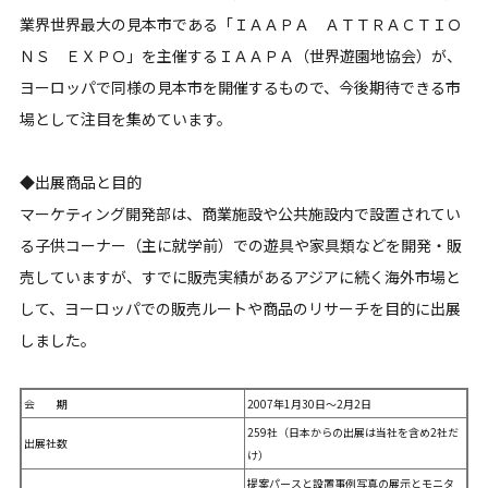
業界世界最大の見本市である「ＩＡＡＰＡ ＡＴＴＲＡＣＴＩＯ
ＮＳ ＥＸＰＯ」を主催するＩＡＡＰＡ（世界遊園地協会）が、
ヨーロッパで同様の見本市を開催するもので、今後期待できる市
場として注目を集めています。
◆出展商品と目的
マーケティング開発部は、商業施設や公共施設内で設置されてい
る子供コーナー（主に就学前）での遊具や家具類などを開発・販
売していますが、すでに販売実績があるアジアに続く海外市場と
して、ヨーロッパでの販売ルートや商品のリサーチを目的に出展
しました。
会 期
2007年1月30日～2月2日
259社（日本からの出展は当社を含め2社だ
出展社数
け）
提案パースと設置事例写真の展示とモニタ