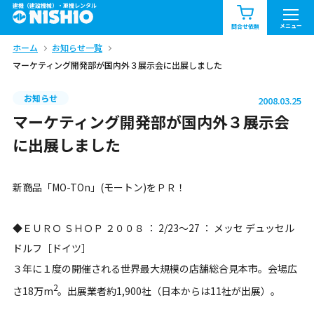
建機（建設機械）・重機レンタル
商品一覧
お知らせ一覧
メニュー
問合せ依頼
ホーム
お知らせ一覧
問合せ依頼リスト
お問合せ
マーケティング開発部が国内外３展示会に出展しました
エリア情報を見る
お知らせ
2008.03.25
北海道
東北
関東
マーケティング開発部が国内外３展示会
に出展しました
中部
関西
中国・四国
新商品「MO-TOn」(モートン)をＰＲ！
九州・沖縄（外部）
◆ＥＵＲＯ ＳＨＯＰ ２００８ ： 2/23～27 ： メッセ デュッセル
ドルフ［ドイツ］
３年に１度の開催される世界最大規模の店舗総合見本市。会場広
2
さ18万m
。出展業者約1,900社（日本からは11社が出展）。