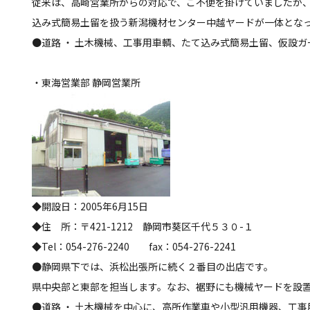
従来は、高崎営業所からの対応で、ご不便を掛けていましたが
込み式簡易土留を扱う新潟機材センター中越ヤードが一体とな
●道路 ・ 土木機械、工事用車輌、たて込み式簡易土留、仮設
・東海営業部 静岡営業所
◆開設日：2005年6月15日
◆住 所：〒421-1212 静岡市葵区千代５３０-１
◆Tel：054-276-2240 fax：054-276-2241
●静岡県下では、浜松出張所に続く２番目の出店です。
県中央部と東部を担当します。なお、裾野にも機械ヤードを設
●道路 ・ 土木機械を中心に、高所作業車や小型汎用機器、工