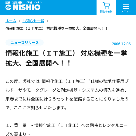
建機（建設機械）・重機レンタル
商品一覧
お知らせ一覧
メニュー
問合せ依頼
ホーム
お知らせ一覧
問合せ依頼リスト
お問合せ
情報化施工（ＩＴ施工） 対応機種を一挙拡大、全国展開へ！！
エリア情報を見る
ニュースリリース
2006.12.06
北海道
東北
関東
情報化施工（ＩＴ施工） 対応機種を一挙
拡大、全国展開へ！！
中部
関西
中国・四国
この度、弊社では"情報化施工（ＩＴ施工）"仕様の整地作業用ブ
九州・沖縄（外部）
ルドーザやモータグレーダと測定機器・システムの導入を進め、
来春までには全国に計２５セットを配備することになりましたの
で、ここにお知らせいたします。
１．背 景 ~ 情報化施工（ＩＴ施工）への期待とレンタルニー
ズの高まり ~