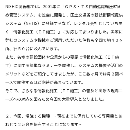
NISHIO測器部では、2001年に「ＧＰＳ・ＴＳ自動追尾転圧締固
め管理システム」を独自に開発し、国土交通省の新技術情報提供
システム（NETIS）に登録するなど、レンタル会社としていち早
く「情報化施工（ＩＴ施工）」に対応してまいりました。実際に
弊社のシステムや機械をご活用いただいた件数も全国で約４０ヶ
所、計５０台に及んでいます。
また、各地の建設団体や企業からの要請で情報化施工（ＩＴ施
工）に関する簡単なセミナーを開催し、システムの概要や活用の
メリットなどをご紹介してきましたが、ここ数ヶ月では月２回ペ
ースで開催するほど期待が高まっています。
そこで、さらなる情報化施工（ＩＴ施工）の普及と実際の現場ニ
ーズへの対応を図るため今回の大量導入となりました。
２．今回、増強する機種 ~ 現在までに保有している専用機とあ
わせて２５台を保有することになります ~