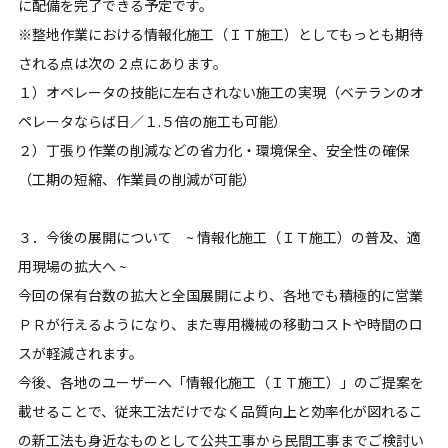
に配備を完了できる予定です。
※整地作業における情報化施工（ＩＴ施工）としてもっとも期待
される点は次の２点にあります。
１）オペレータの技能に左右されない施工の実現（ベテランのオ
ペレータならば日／１.５倍の施工も可能）
２）丁張り作業の削減などの省力化・環境保全、安全性の確保
（工期の短縮、作業員の削減が可能）
３．今後の展開について ~ 情報化施工（ＩＴ施工）の普及、適
用現場の拡大へ ~
今回の保有台数の拡大と全国展開により、各地でも積極的に営業
ＰＲが行えるようになり、また専用機械の移動コストや時間のロ
スが軽減されます。
今後、各地のユーザーへ「情報化施工（ＩＴ施工）」のご提案を
載せることで、従来工法だけでなく品質向上と効率化が図れるこ
の新工法も身近なものとして公共工事から民間工事までご検討い