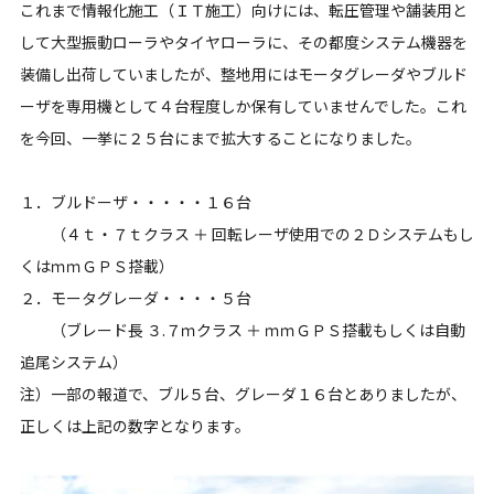
これまで情報化施工（ＩＴ施工）向けには、転圧管理や舗装用と
して大型振動ローラやタイヤローラに、その都度システム機器を
装備し出荷していましたが、整地用にはモータグレーダやブルド
ーザを専用機として４台程度しか保有していませんでした。これ
を今回、一挙に２５台にまで拡大することになりました。
１．ブルドーザ・・・・・１６台
（４ｔ・７ｔクラス ＋ 回転レーザ使用での２Ｄシステムもし
くはｍｍＧＰＳ搭載）
２．モータグレーダ・・・・５台
（ブレード長 ３.７ｍクラス ＋ ｍｍＧＰＳ搭載もしくは自動
追尾システム）
注）一部の報道で、ブル５台、グレーダ１６台とありましたが、
正しくは上記の数字となります。