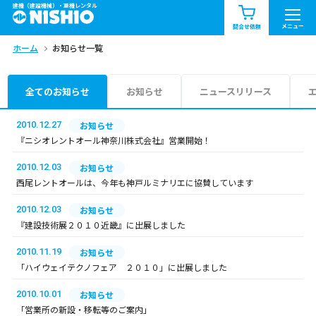
建機（建設機械）・重機レンタル
商品一覧
お知らせ一覧
メニュー
問合せ依頼
ホーム
お知らせ一覧
問合せ依頼リスト
お問合せ
エリア情報を見る
全てのお知らせ
お知らせ
ニュースリリース
北海道
東北
関東
2010.12.27
お知らせ
『ニシオレントオール神奈川株式会社』営業開始！
中部
関西
中国・四国
2010.12.03
お知らせ
西尾レントオールは、今年も神戸ルミナリエに協賛しています
九州・沖縄（外部）
2010.12.03
お知らせ
『建設技術展２０１０近畿』に出展しました
2010.11.19
お知らせ
「ハイウェイテクノフェア ２０１０」に出展しました
2010.10.01
お知らせ
「営業所の新設・移転等のご案内」