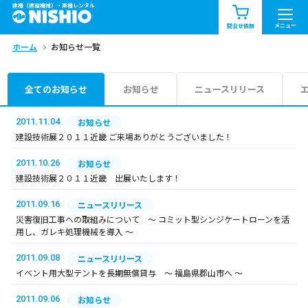
建機（建設機械）・重機レンタル
商品一覧
お知らせ一覧
メニュー
問合せ依頼
ホーム
お知らせ一覧
問合せ依頼リスト
お問合せ
エリア情報を見る
全てのお知らせ
お知らせ
ニュースリリース
北海道
東北
関東
2011.11.04
お知らせ
建設技術展２０１１近畿 ご来場ありがとうございました！
中部
関西
中国・四国
2011.10.26
お知らせ
建設技術展２０１１近畿 出展いたします！
九州・沖縄（外部）
2011.09.16
ニュースリリース
災害復旧工事への取組みについて ～ コミット型シンジケートローンを活
用し、ガレキ処理機械を導入 ～
2011.09.08
ニュースリリース
イベント用大型テントを長期無償貸与 ～ 福島県郡山市へ ～
2011.09.06
お知らせ