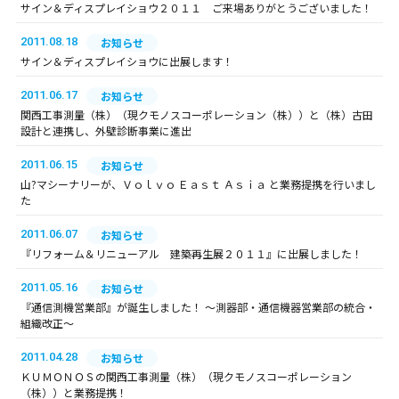
サイン＆ディスプレイショウ２０１１ ご来場ありがとうございました！
2011.08.18
お知らせ
サイン＆ディスプレイショウに出展します！
2011.06.17
お知らせ
関西工事測量（株）（現クモノスコーポレーション（株））と（株）古田
設計と連携し、外壁診断事業に進出
2011.06.15
お知らせ
山?マシーナリーが、Ｖｏｌｖｏ Ｅａｓｔ Ａｓｉａ と業務提携を行いまし
た
2011.06.07
お知らせ
『リフォーム＆リニューアル 建築再生展２０１１』に出展しました！
2011.05.16
お知らせ
『通信測機営業部』が誕生しました！ ～測器部・通信機器営業部の統合・
組織改正～
2011.04.28
お知らせ
ＫＵＭＯＮＯＳの関西工事測量（株）（現クモノスコーポレーション
（株））と業務提携！