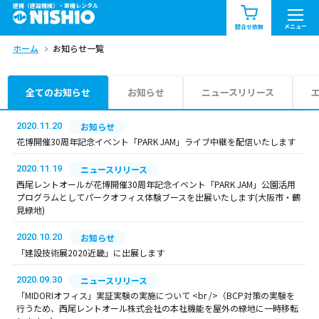
建機（建設機械）・重機レンタル
商品一覧
お知らせ一覧
メニュー
問合せ依頼
ホーム
お知らせ一覧
問合せ依頼リスト
お問合せ
エリア情報を見る
全てのお知らせ
お知らせ
ニュースリリース
北海道
東北
関東
2020.11.20
お知らせ
花博開催30周年記念イベント「PARK JAM」ライブ中継を配信いたします
中部
関西
中国・四国
2020.11.19
ニュースリリース
西尾レントオールが花博開催30周年記念イベント「PARK JAM」公園活用
九州・沖縄（外部）
プログラムとしてパークオフィス体験ブースを出展いたします(大阪市・鶴
見緑地)
2020.10.20
お知らせ
「建設技術展2020近畿」に出展します
2020.09.30
ニュースリリース
「MIDORIオフィス」実証実験の実施について <br />（BCP対策の実験を
行うため、西尾レントオール株式会社の本社機能を屋外の緑地に一時移転