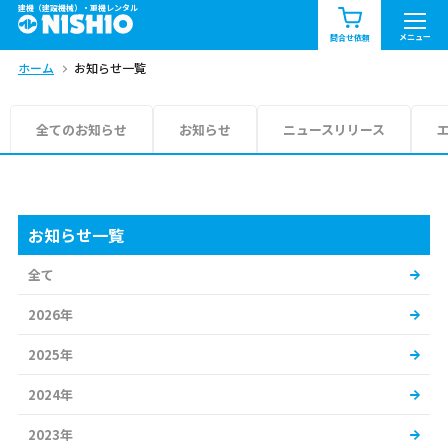
建機（建設機械）・重機レンタル
商品一覧
お知らせ一覧
メニュー
問合せ依頼
ホーム
お知らせ一覧
問合せ依頼リスト
お問合せ
エリア情報を見る
全てのお知らせ
お知らせ
ニュースリリース
北海道
東北
関東
中部
関西
中国・四国
お知らせ一覧
全て
九州・沖縄（外部）
2026年
2025年
2024年
2023年