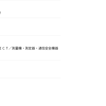
！
ＩＣＴ／測量機・測定器・通信安全機器