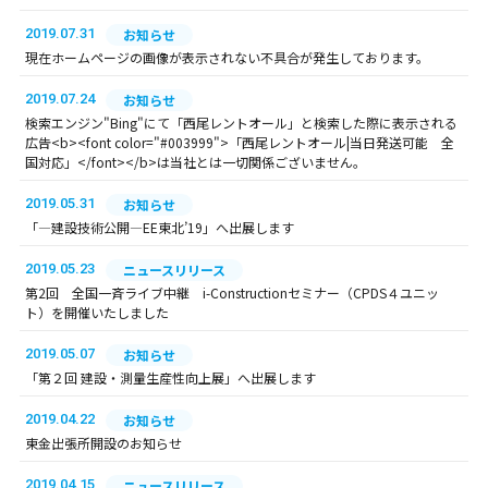
2019.07.31
お知らせ
現在ホームページの画像が表示されない不具合が発生しております。
2019.07.24
お知らせ
検索エンジン"Bing"にて「西尾レントオール」と検索した際に表示される
広告<b><font color="#003999">「西尾レントオール|当日発送可能 全
国対応」</font></b>は当社とは一切関係ございません。
2019.05.31
お知らせ
「―建設技術公開―EE東北’19」へ出展します
2019.05.23
ニュースリリース
第2回 全国一斉ライブ中継 i-Constructionセミナー（CPDS４ユニッ
ト）を開催いたしました
2019.05.07
お知らせ
「第２回 建設・測量生産性向上展」へ出展します
2019.04.22
お知らせ
東金出張所開設のお知らせ
2019.04.15
ニュースリリース