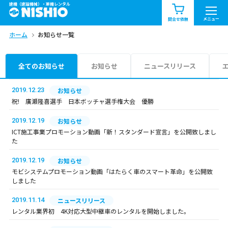
建機（建設機械）・重機レンタル
商品一覧
お知らせ一覧
メニュー
問合せ依頼
ホーム
お知らせ一覧
問合せ依頼リスト
お問合せ
エリア情報を見る
全てのお知らせ
お知らせ
ニュースリリース
北海道
東北
関東
2019.12.23
お知らせ
祝! 廣瀬隆喜選手 日本ボッチャ選手権大会 優勝
中部
関西
中国・四国
2019.12.19
お知らせ
ICT施工事業プロモーション動画「新！スタンダード宣言」を公開致しまし
九州・沖縄（外部）
た
2019.12.19
お知らせ
モビシステムプロモーション動画「はたらく車のスマート革命」を公開致
しました
2019.11.14
ニュースリリース
レンタル業界初 4K対応大型中継車のレンタルを開始しました。