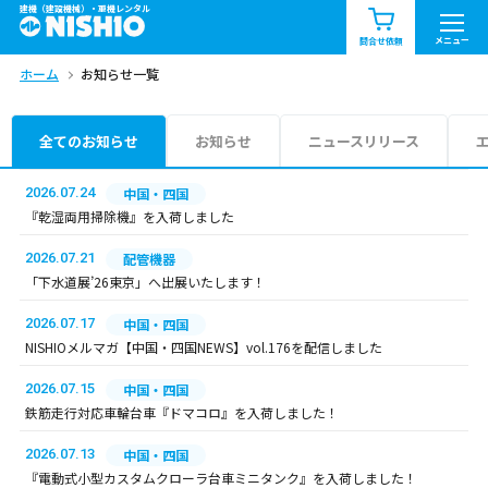
建機（建設機械）・重機レンタル
商品一覧
お知らせ一覧
メニュー
問合せ依頼
ホーム
お知らせ一覧
問合せ依頼リスト
お問合せ
エリア情報を見る
全てのお知らせ
お知らせ
ニュースリリース
北海道
東北
関東
2026.07.24
中国・四国
『乾湿両用掃除機』を入荷しました
中部
関西
中国・四国
2026.07.21
配管機器
「下水道展’26東京」へ出展いたします！
九州・沖縄（外部）
2026.07.17
中国・四国
NISHIOメルマガ【中国・四国NEWS】vol.176を配信しました
2026.07.15
中国・四国
鉄筋走行対応車輪台車『ドマコロ』を入荷しました！
2026.07.13
中国・四国
『電動式小型カスタムクローラ台車ミニタンク』を入荷しました！