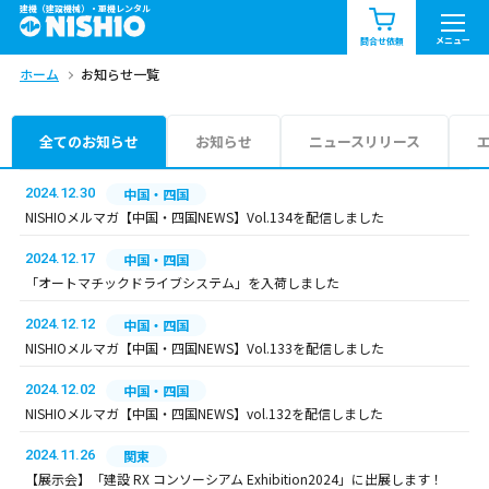
建機（建設機械）・重機レンタル
商品一覧
お知らせ一覧
メニュー
問合せ依頼
ホーム
お知らせ一覧
問合せ依頼リスト
お問合せ
エリア情報を見る
全てのお知らせ
お知らせ
ニュースリリース
北海道
東北
関東
2024.12.30
中国・四国
NISHIOメルマガ【中国・四国NEWS】Vol.134を配信しました
中部
関西
中国・四国
2024.12.17
中国・四国
「オートマチックドライブシステム」を入荷しました
九州・沖縄（外部）
2024.12.12
中国・四国
NISHIOメルマガ【中国・四国NEWS】Vol.133を配信しました
2024.12.02
中国・四国
NISHIOメルマガ【中国・四国NEWS】vol.132を配信しました
2024.11.26
関東
【展示会】「建設 RX コンソーシアム Exhibition2024」に出展します！