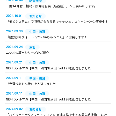
2024.10.04
配管機器
「第34回 管工機材・設備総合展（名古屋）」へ出展いたします。
2024.10.01
お知らせ
『モビシステム』で特典がもらえるキャッシュレスキャンペーン実施中！
2024.09.30
中国・四国
『建設技術フォーラム2024inちゅうごく』に出展します！
2024.09.24
東北
ニシオの草刈シリーズのご紹介
2024.09.21
中国・四国
NISHIOメルマガ【中国・四国NEWS】vol.127を配信しました
2024.09.11
中国・四国
『充電式集じん機』を入荷しました
2024.09.11
中国・四国
NISHIOメルマガ【中国・四国NEWS】vol.126を配信しました
2024.09.02
お知らせ
「ハイウェイテクノフェア２０２４-高速道路を支える最先端技術-」に出