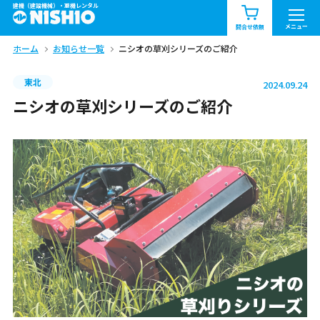
建機（建設機械）・重機レンタル
商品一覧
お知らせ一覧
メニュー
問合せ依頼
ホーム
お知らせ一覧
ニシオの草刈シリーズのご紹介
問合せ依頼リスト
お問合せ
東北
2024.09.24
エリア情報を見る
ニシオの草刈シリーズのご紹介
北海道
東北
関東
中部
関西
中国・四国
九州・沖縄（外部）