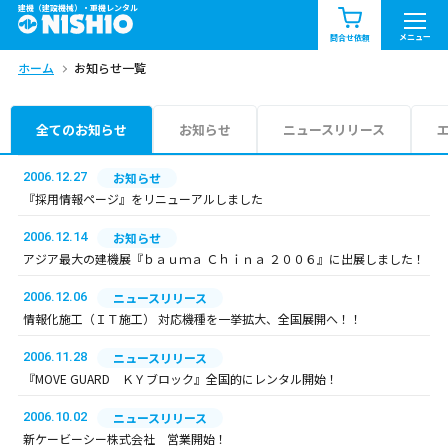
建機（建設機械）・重機レンタル
商品一覧
お知らせ一覧
メニュー
問合せ依頼
ホーム
お知らせ一覧
問合せ依頼リスト
お問合せ
エリア情報を見る
全てのお知らせ
お知らせ
ニュースリリース
北海道
東北
関東
2006.12.27
お知らせ
『採用情報ページ』をリニューアルしました
中部
関西
中国・四国
2006.12.14
お知らせ
アジア最大の建機展『ｂａｕｍａ Ｃｈｉｎａ ２００６』に出展しました！
九州・沖縄（外部）
2006.12.06
ニュースリリース
情報化施工（ＩＴ施工） 対応機種を一挙拡大、全国展開へ！！
2006.11.28
ニュースリリース
『MOVE GUARD ＫＹブロック』全国的にレンタル開始！
2006.10.02
ニュースリリース
新ケービーシー株式会社 営業開始！