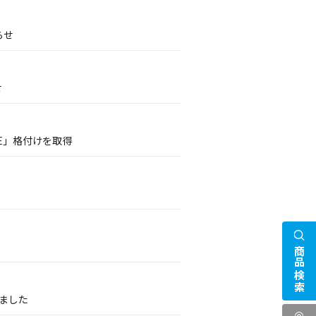
らせ
せ
E」格付けを取得
商品検索
いました