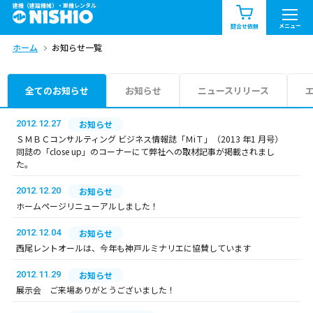
建機（建設機械）・重機レンタル
商品一覧
お知らせ一覧
メニュー
問合せ依頼
ホーム
お知らせ一覧
問合せ依頼リスト
お問合せ
エリア情報を見る
全てのお知らせ
お知らせ
ニュースリリース
北海道
東北
関東
2012.12.27
お知らせ
ＳＭＢＣコンサルティング ビジネス情報誌「ＭiＴ」（2013 年1 月号）
同誌の「close up」のコーナーにて弊社への取材記事が掲載されまし
中部
関西
中国・四国
た。
2012.12.20
お知らせ
九州・沖縄（外部）
ホームページリニューアルしました！
2012.12.04
お知らせ
西尾レントオールは、今年も神戸ルミナリエに協賛しています
2012.11.29
お知らせ
展示会 ご来場ありがとうございました！