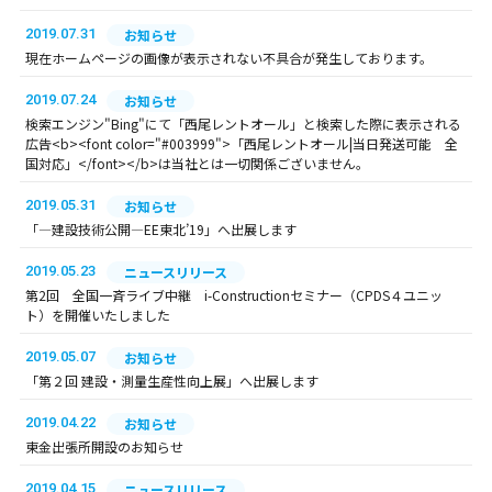
2019.07.31
お知らせ
現在ホームページの画像が表示されない不具合が発生しております。
2019.07.24
お知らせ
検索エンジン"Bing"にて「西尾レントオール」と検索した際に表示される
広告<b><font color="#003999">「西尾レントオール|当日発送可能 全
国対応」</font></b>は当社とは一切関係ございません。
2019.05.31
お知らせ
「―建設技術公開―EE東北’19」へ出展します
2019.05.23
ニュースリリース
第2回 全国一斉ライブ中継 i-Constructionセミナー（CPDS４ユニッ
ト）を開催いたしました
2019.05.07
お知らせ
「第２回 建設・測量生産性向上展」へ出展します
2019.04.22
お知らせ
東金出張所開設のお知らせ
2019.04.15
ニュースリリース