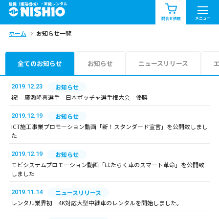
建機（建設機械）・重機レンタル
商品一覧
お知らせ一覧
メニュー
問合せ依頼
ホーム
お知らせ一覧
問合せ依頼リスト
お問合せ
エリア情報を見る
全てのお知らせ
お知らせ
ニュースリリース
北海道
東北
関東
2019.12.23
お知らせ
祝! 廣瀬隆喜選手 日本ボッチャ選手権大会 優勝
中部
関西
中国・四国
2019.12.19
お知らせ
ICT施工事業プロモーション動画「新！スタンダード宣言」を公開致しまし
九州・沖縄（外部）
た
2019.12.19
お知らせ
モビシステムプロモーション動画「はたらく車のスマート革命」を公開致
しました
2019.11.14
ニュースリリース
レンタル業界初 4K対応大型中継車のレンタルを開始しました。