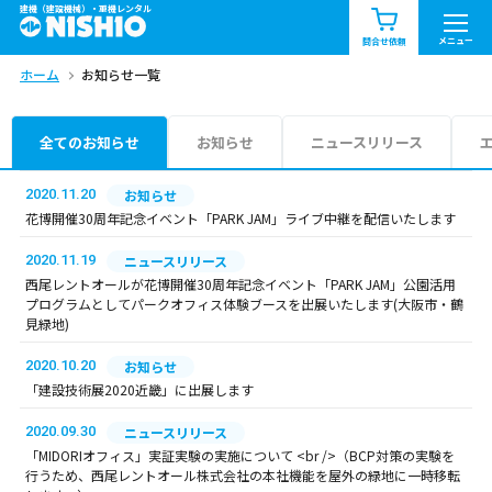
建機（建設機械）・重機レンタル
商品一覧
お知らせ一覧
メニュー
問合せ依頼
ホーム
お知らせ一覧
問合せ依頼リスト
お問合せ
エリア情報を見る
全てのお知らせ
お知らせ
ニュースリリース
北海道
東北
関東
2020.11.20
お知らせ
花博開催30周年記念イベント「PARK JAM」ライブ中継を配信いたします
中部
関西
中国・四国
2020.11.19
ニュースリリース
西尾レントオールが花博開催30周年記念イベント「PARK JAM」公園活用
九州・沖縄（外部）
プログラムとしてパークオフィス体験ブースを出展いたします(大阪市・鶴
見緑地)
2020.10.20
お知らせ
「建設技術展2020近畿」に出展します
2020.09.30
ニュースリリース
「MIDORIオフィス」実証実験の実施について <br />（BCP対策の実験を
行うため、西尾レントオール株式会社の本社機能を屋外の緑地に一時移転