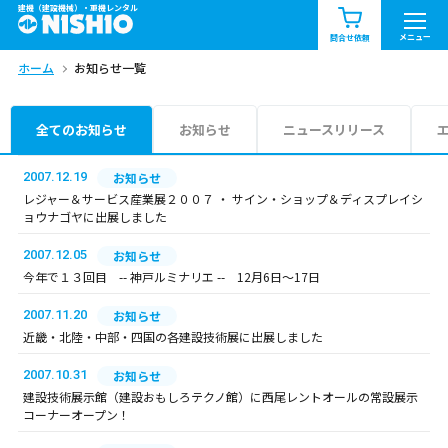
建機（建設機械）・重機レンタル
商品一覧
お知らせ一覧
メニュー
問合せ依頼
ホーム
お知らせ一覧
問合せ依頼リスト
お問合せ
エリア情報を見る
全てのお知らせ
お知らせ
ニュースリリース
北海道
東北
関東
2007.12.19
お知らせ
レジャー＆サービス産業展２００７ ・ サイン・ショップ＆ディスプレイシ
ョウナゴヤに出展しました
中部
関西
中国・四国
2007.12.05
お知らせ
九州・沖縄（外部）
今年で１３回目 -- 神戸ルミナリエ -- 12月6日～17日
2007.11.20
お知らせ
近畿・北陸・中部・四国の各建設技術展に出展しました
2007.10.31
お知らせ
建設技術展示館（建設おもしろテクノ館）に西尾レントオールの常設展示
コーナーオープン！