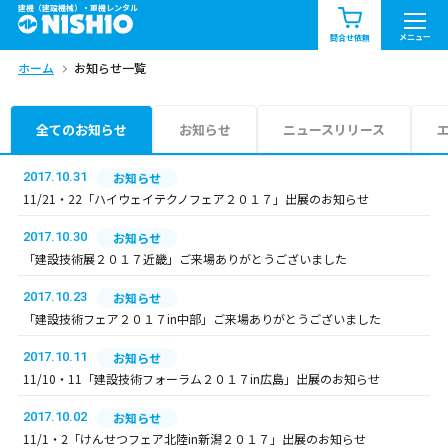
建機（建設機械）・重機レンタル
商品一覧
お知らせ一覧
メニュー
問合せ依頼
ホーム
お知らせ一覧
問合せ依頼リスト
お問合せ
エリア情報を見る
全てのお知らせ
お知らせ
ニュースリリース
北海道
東北
関東
2017.10.31
お知らせ
11/21・22「ハイウェイテクノフェア２０１７」出展のお知らせ
中部
関西
中国・四国
2017.10.30
お知らせ
「建設技術展２０１７近畿」ご来場ありがとうございました
九州・沖縄（外部）
2017.10.23
お知らせ
「建設技術フェア２０１７in中部」ご来場ありがとうございました
2017.10.11
お知らせ
11/10・11「建設技術フォーラム２０１７in広島」出展のお知らせ
2017.10.02
お知らせ
11/1・2「けんせつフェア北陸in新潟２０１７」出展のお知らせ