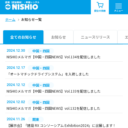
建機（建設機械）・重機レンタル
商品一覧
お知らせ一覧
メニュー
問合せ依頼
ホーム
お知らせ一覧
問合せ依頼リスト
お問合せ
エリア情報を見る
全てのお知らせ
お知らせ
ニュースリリース
北海道
東北
関東
2024.12.30
中国・四国
NISHIOメルマガ【中国・四国NEWS】Vol.134を配信しました
中部
関西
中国・四国
2024.12.17
中国・四国
「オートマチックドライブシステム」を入荷しました
九州・沖縄（外部）
2024.12.12
中国・四国
NISHIOメルマガ【中国・四国NEWS】Vol.133を配信しました
2024.12.02
中国・四国
NISHIOメルマガ【中国・四国NEWS】vol.132を配信しました
2024.11.26
関東
【展示会】「建設 RX コンソーシアム Exhibition2024」に出展します！