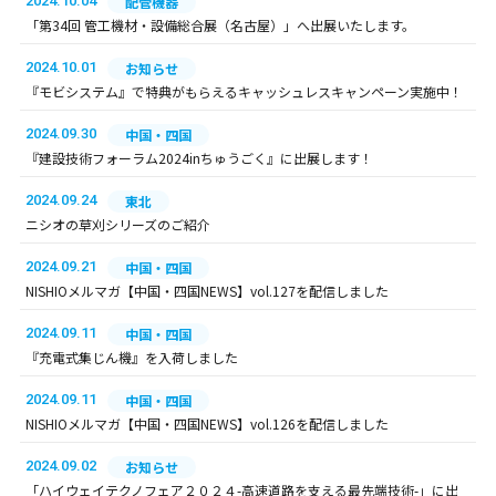
2024.10.04
配管機器
「第34回 管工機材・設備総合展（名古屋）」へ出展いたします。
2024.10.01
お知らせ
『モビシステム』で特典がもらえるキャッシュレスキャンペーン実施中！
2024.09.30
中国・四国
『建設技術フォーラム2024inちゅうごく』に出展します！
2024.09.24
東北
ニシオの草刈シリーズのご紹介
2024.09.21
中国・四国
NISHIOメルマガ【中国・四国NEWS】vol.127を配信しました
2024.09.11
中国・四国
『充電式集じん機』を入荷しました
2024.09.11
中国・四国
NISHIOメルマガ【中国・四国NEWS】vol.126を配信しました
2024.09.02
お知らせ
「ハイウェイテクノフェア２０２４-高速道路を支える最先端技術-」に出