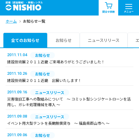
建機（建設機械）・重機レンタル
商品一覧
お知らせ一覧
メニュー
問合せ依頼
ホーム
お知らせ一覧
問合せ依頼リスト
お問合せ
エリア情報を見る
全てのお知らせ
お知らせ
ニュースリリース
北海道
東北
関東
2011.11.04
お知らせ
建設技術展２０１１近畿 ご来場ありがとうございました！
中部
関西
中国・四国
2011.10.26
お知らせ
建設技術展２０１１近畿 出展いたします！
九州・沖縄（外部）
2011.09.16
ニュースリリース
災害復旧工事への取組みについて ～ コミット型シンジケートローンを活
用し、ガレキ処理機械を導入 ～
2011.09.08
ニュースリリース
イベント用大型テントを長期無償貸与 ～ 福島県郡山市へ ～
2011.09.06
お知らせ