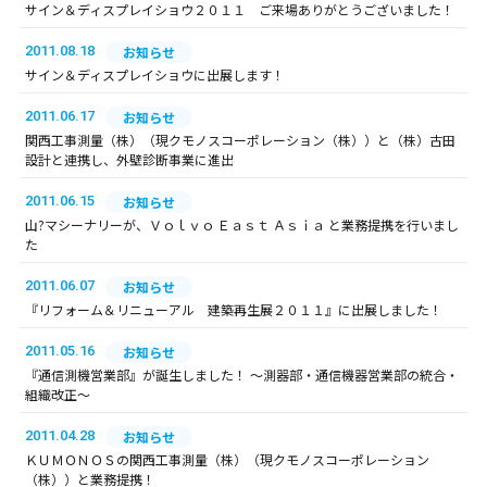
サイン＆ディスプレイショウ２０１１ ご来場ありがとうございました！
2011.08.18
お知らせ
サイン＆ディスプレイショウに出展します！
2011.06.17
お知らせ
関西工事測量（株）（現クモノスコーポレーション（株））と（株）古田
設計と連携し、外壁診断事業に進出
2011.06.15
お知らせ
山?マシーナリーが、Ｖｏｌｖｏ Ｅａｓｔ Ａｓｉａ と業務提携を行いまし
た
2011.06.07
お知らせ
『リフォーム＆リニューアル 建築再生展２０１１』に出展しました！
2011.05.16
お知らせ
『通信測機営業部』が誕生しました！ ～測器部・通信機器営業部の統合・
組織改正～
2011.04.28
お知らせ
ＫＵＭＯＮＯＳの関西工事測量（株）（現クモノスコーポレーション
（株））と業務提携！