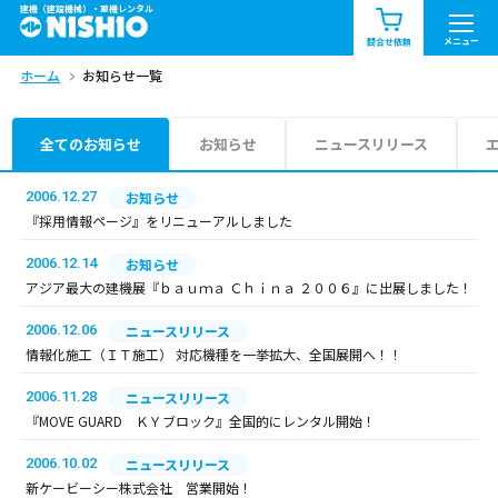
建機（建設機械）・重機レンタル
商品一覧
お知らせ一覧
メニュー
問合せ依頼
ホーム
お知らせ一覧
問合せ依頼リスト
お問合せ
エリア情報を見る
全てのお知らせ
お知らせ
ニュースリリース
北海道
東北
関東
2006.12.27
お知らせ
『採用情報ページ』をリニューアルしました
中部
関西
中国・四国
2006.12.14
お知らせ
アジア最大の建機展『ｂａｕｍａ Ｃｈｉｎａ ２００６』に出展しました！
九州・沖縄（外部）
2006.12.06
ニュースリリース
情報化施工（ＩＴ施工） 対応機種を一挙拡大、全国展開へ！！
2006.11.28
ニュースリリース
『MOVE GUARD ＫＹブロック』全国的にレンタル開始！
2006.10.02
ニュースリリース
新ケービーシー株式会社 営業開始！