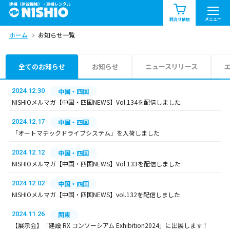
建機（建設機械）・重機レンタル
商品一覧
お知らせ一覧
メニュー
問合せ依頼
ホーム
お知らせ一覧
問合せ依頼リスト
お問合せ
エリア情報を見る
全てのお知らせ
お知らせ
ニュースリリース
北海道
東北
関東
2024.12.30
中国・四国
NISHIOメルマガ【中国・四国NEWS】Vol.134を配信しました
中部
関西
中国・四国
2024.12.17
中国・四国
「オートマチックドライブシステム」を入荷しました
九州・沖縄（外部）
2024.12.12
中国・四国
NISHIOメルマガ【中国・四国NEWS】Vol.133を配信しました
2024.12.02
中国・四国
NISHIOメルマガ【中国・四国NEWS】vol.132を配信しました
2024.11.26
関東
【展示会】「建設 RX コンソーシアム Exhibition2024」に出展します！