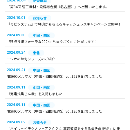
2024.10.04
配管機器
「第34回 管工機材・設備総合展（名古屋）」へ出展いたします。
2024.10.01
お知らせ
『モビシステム』で特典がもらえるキャッシュレスキャンペーン実施中！
2024.09.30
中国・四国
『建設技術フォーラム2024inちゅうごく』に出展します！
2024.09.24
東北
ニシオの草刈シリーズのご紹介
2024.09.21
中国・四国
NISHIOメルマガ【中国・四国NEWS】vol.127を配信しました
2024.09.11
中国・四国
『充電式集じん機』を入荷しました
2024.09.11
中国・四国
NISHIOメルマガ【中国・四国NEWS】vol.126を配信しました
2024.09.02
お知らせ
「ハイウェイテクノフェア２０２４-高速道路を支える最先端技術-」に出