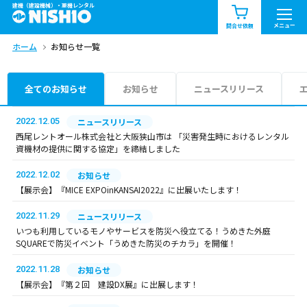
建機（建設機械）・重機レンタル
商品一覧
お知らせ一覧
メニュー
問合せ依頼
ホーム
お知らせ一覧
問合せ依頼リスト
お問合せ
エリア情報を見る
全てのお知らせ
お知らせ
ニュースリリース
北海道
東北
関東
2022.12.05
ニュースリリース
西尾レントオール株式会社と大阪狭山市は 「災害発生時におけるレンタル
資機材の提供に関する協定」を締結しました
中部
関西
中国・四国
2022.12.02
お知らせ
九州・沖縄（外部）
【展示会】『MICE EXPOinKANSAI2022』に出展いたします！
2022.11.29
ニュースリリース
いつも利用しているモノやサービスを防災へ役立てる！うめきた外庭
SQUAREで防災イベント「うめきた防災のチカラ」を開催！
2022.11.28
お知らせ
【展示会】『第２回 建設DX展』に出展します！