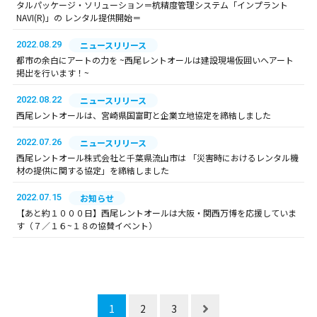
タルパッケージ・ソリューション＝杭精度管理システム「インプラント
NAVI(R)」の レンタル提供開始＝
2022.08.29
ニュースリリース
都市の余白にアートの力を ~西尾レントオールは建設現場仮囲いへアート
掲出を行います！~
2022.08.22
ニュースリリース
西尾レントオールは、宮崎県国富町と企業立地協定を締結しました
2022.07.26
ニュースリリース
西尾レントオール株式会社と千葉県流山市は 「災害時におけるレンタル機
材の提供に関する協定」を締結しました
2022.07.15
お知らせ
【あと約１０００日】西尾レントオールは大阪・関西万博を応援していま
す（７／１６~１８の協賛イベント）
1
2
3