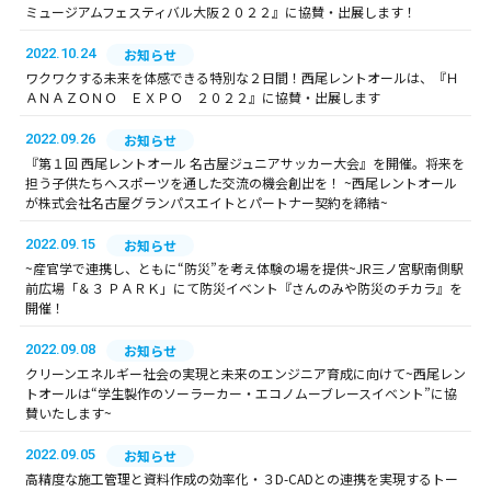
ミュージアムフェスティバル大阪２０２２』に協賛・出展します！
2022.10.24
お知らせ
ワクワクする未来を体感できる特別な２日間！西尾レントオールは、『Ｈ
ＡＮＡＺＯＮＯ ＥＸＰＯ ２０２２』に協賛・出展します
2022.09.26
お知らせ
『第１回 西尾レントオール 名古屋ジュニアサッカー大会』を開催。将来を
担う子供たちへスポーツを通した交流の機会創出を！ ~西尾レントオール
が株式会社名古屋グランパスエイトとパートナー契約を締結~
2022.09.15
お知らせ
~産官学で連携し、ともに“防災”を考え体験の場を提供~JR三ノ宮駅南側駅
前広場「＆３ ＰＡＲＫ」にて防災イベント『さんのみや防災のチカラ』を
開催！
2022.09.08
お知らせ
クリーンエネルギー社会の実現と未来のエンジニア育成に向けて~西尾レン
トオールは“学生製作のソーラーカー・エコノムーブレースイベント”に協
賛いたします~
2022.09.05
お知らせ
高精度な施工管理と資料作成の効率化・３D-CADとの連携を実現するトー