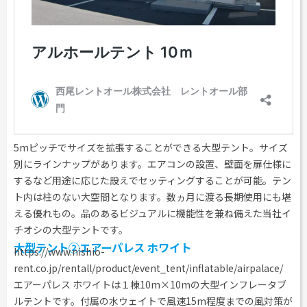
5mピッチでサイズを拡張することができる大型テント。サイズ
別にラインナップがあります。エアコンの設置、壁面を扉仕様に
するなど用途に応じた設えでセッティングすることが可能。テン
ト内は柱のない大空間となります。数ヵ月に渡る長期使用にも堪
える優れもの。品のあるビジュアルに機能性を兼ね備えた当社イ
チオシの大型テントです。
大型テント②エアーパレス ホワイト
https://www.nishio-
rent.co.jp/rentall/product/event_tent/inflatable/airpalace/
エアーパレス ホワイトは１棟10m×10mの大型インフレータブ
ルテントです。付属の水ウェイトで風速15m程度までの風対策が