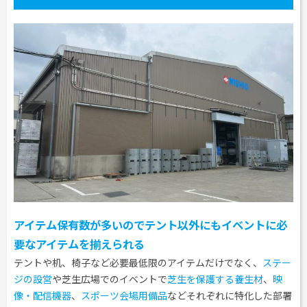
アイテム保有数が多いのでテント以外にもイベントに必
要なアイテムを揃えられる
テントや机、椅子など必要最低限のアイテムだけでなく、
ステー
ジの設営
や芝生広場でのイベントで
芝生を保護する養生材
、
映
像・配信機器
、
スポーツ会場用備品
などそれぞれに特化した部署