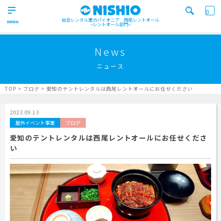
0
総合レンタル業のパイオニア 西尾レントオール
レントオール部門
営業所一覧はコチラから
トップ
>
News
Top
ニュース
検索カテゴリ
イベント
レンタル用品
Product
実績
商品
ニュース/ブログ
TOP
>
ブログ
>
愛知のテントレンタルは西尾レントオールにお任せください
イベント
施工実績
キーワード検索
2023.09.13
Works
屋外イベント事業
ブログ
事業紹介
愛知のテントレンタルは西尾レントオールにお任せくださ
Business
い
営業所一覧
屋外イベント事業
Office
Outdoor event business
検索する
ニュース
屋内イベント事業
News
Indoor event business
レンタルシステム
トレーラーハウス事業
ニュース
のご案内
Guidance
Trailer house business
News