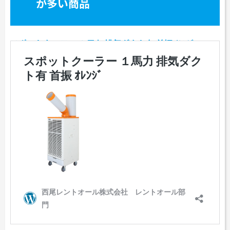
が多い商品
スポットクーラー １馬力 排気ダクト有 首振 ｵﾚﾝｼﾞ