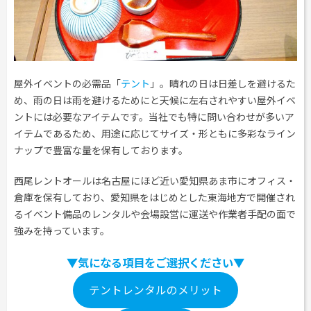
工事用テント・テント倉庫事業
ブログ
レンタルシステムのご案内
会社案内
Construction tent / tent warehouse business
Blog
Guidance
Company
木造モジュール事業
協賛実績
ご利用規約
個人情報保護方針
Wooden module business
Sponsorships
Privacy policy
Privacy policy
屋外イベントの必需品「
テント
」。晴れの日は日差しを避けるた
スポーツ施設資材事業
よくあるご質問
サイトマップ
Sports facility materials business
Q & A
め、雨の日は雨を避けるためにと天候に左右されやすい屋外イベ
Site map
ントには必要なアイテムです。当社でも特に問い合わせが多いア
地面養生事業
プロセス
お問合せ
イテムであるため、用途に応じてサイズ・形ともに多彩なライン
Ground curing business
Process
Contact
ナップで豊富な量を保有しております。
映像・中継機機レンタル事業
イベント会場の設営／施工について
Video / relay equipment rental business
Event Set Up
西尾レントオールは名古屋にほど近い愛知県あま市にオフィス・
地域密着イベント
倉庫を保有しており、愛知県をはじめとした東海地方で開催され
Community-based event business
るイベント備品のレンタルや会場設営に運送や作業者手配の面で
キッズ・アミューズメント事業
強みを持っています。
Kids amusement business
▼気になる項目をご選択ください
▼
フランチャイズ事業
Franchise business
テントレンタルのメリット
まちづくり事業
Community Development Business