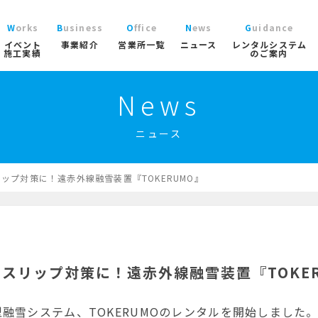
Works
Business
Office
News
Guidance
イベント
事業紹介
営業所一覧
ニュース
レンタルシステム
施工実績
のご案内
News
ニュース
レン
大型パラソル
コチラから
>
ブログ
ご利
ガーデン
ニュース
協賛実績
よく
ガーデンファニチャー
実績
商品
ニュース/ブログ
ト事業
屋内イベント事業
トレーラーハウス事業
工事用テン
プロ
イベント用テント
ップ対策に！遠赤外線融雪装置『TOKERUMO』
イベ
産業用テント
索
トレーラーハウス
ステージ
ール事業
スポーツ施設資材事業
地面養生事業
映像・中
スポーツ施設資材
スリップ対策に！遠赤外線融雪装置『TOKER
地面養生資材
融雪システム、TOKERUMOのレンタルを開始しました
会場設営用品