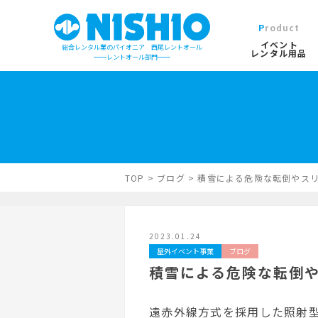
Product
イベント
総合レンタル業のパイオニア 西尾レントオール
レンタル用品
レントオール部門
イベントレンタル用品TOP
営業所一覧は
イベント会場の設営／施工について
検索カテゴリ
屋外イベン
TOP
>
ブログ
>
積雪による危険な転倒やスリ
デジタルカタログ
キーワード検
2023.01.24
木造モジュ
屋外イベント事業
ブログ
積雪による危険な転倒や
遠赤外線方式を採用した照射型