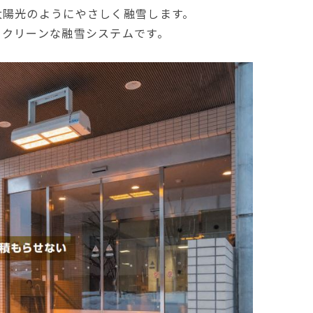
太陽光のようにやさしく融雪します。
ベント
キッズ・アミューズメント事業
フランチャイズ事業
ま
屋内イベント 展示会
・クリーンな融雪システムです。
イベント映像機器
撮影機材・中継機材
テーブル・チェアその他備
品
冷・暖房機器 発電機
遊具・模擬店用品・スポー
ツ
式典用品
フランチャイズおすすめ商品
RA東京スタジオ
Others