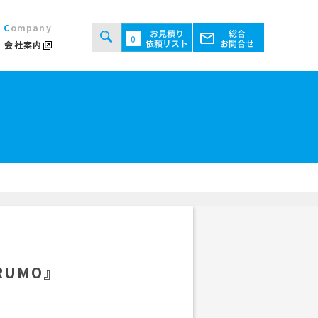
Company
0
会社案内
タルシステムのご案内
用規約
あるご質問
ト・テント倉庫事業
セス
ント会場の設営／施工について
継機機レンタル事業
検索する
UMO』
。