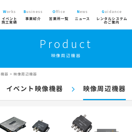
Works
Business
Office
News
Guidance
イベント
事業紹介
営業所一覧
ニュース
レンタルシステム
施工実績
のご案内
Product
ニュース
レン
大型パラソル
コチラから
>
ブログ
ご利
ガーデン
映像周辺機器
協賛実績
よく
ガーデンファニチャー
実績
商品
ニュース/ブログ
ト事業
屋内イベント事業
トレーラーハウス事業
工事用テン
プロ
イベント用テント
像機器
>
映像周辺機器
イベ
産業用テント
索
イベント映像機器
映像周辺機器
トレーラーハウス
ステージ
ール事業
スポーツ施設資材事業
地面養生事業
映像・中
スポーツ施設資材
地面養生資材
会場設営用品