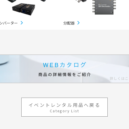
ベント
キッズ・アミューズメント事業
フランチャイズ事業
ま
屋内イベント 展示会
イベント映像機器
ンバーター
分配器
撮影機材・中継機材
テーブル・チェアその他備
品
冷・暖房機器 発電機
遊具・模擬店用品・スポー
ツ
式典用品
フランチャイズおすすめ商品
RA東京スタジオ
Others
イベントレンタル用品へ戻る
Category List