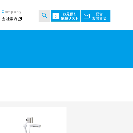
Company
0
会社案内
タルシステムのご案内
用規約
あるご質問
ト・テント倉庫事業
セス
ント会場の設営／施工について
継機機レンタル事業
検索する