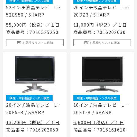
映像・中継機器レンタル事業
映像・中継機器レンタル事業
52インチ液晶テレビ LC-
20インチ液晶テレビ LC-
工事用テント・テント倉庫事業
ブログ
レンタルシステムのご案内
会社案内
Construction tent / tent warehouse business
Blog
Guidance
Company
52ES50 / SHARP
20DZ3 / SHARP
木造モジュール事業
協賛実績
ご利用規約
個人情報保護方針
55,000円（税込）／１日
11,000円（税込）／１日
Wooden module business
Sponsorships
Privacy policy
Privacy policy
商品番号：7016525250
商品番号：7016202030
スポーツ施設資材事業
よくあるご質問
サイトマップ
Sports facility materials business
Q & A
お見積りリストに追加
お見積りリストに追加
Site map
地面養生事業
プロセス
お問合せ
Ground curing business
Process
Contact
映像・中継機機レンタル事業
イベント会場の設営／施工について
Video / relay equipment rental business
Event Set Up
地域密着イベント
Community-based event business
映像・中継機器レンタル事業
映像・中継機器レンタル事業
キッズ・アミューズメント事業
20インチ液晶テレビ LC-
16インチ液晶テレビ LC-
Kids amusement business
20E5-B / SHARP
16E1-B / SHARP
フランチャイズ事業
Franchise business
13,200円（税込）／１日
6,600円（税込）／１日
商品番号：7016202050
商品番号：7016161610
まちづくり事業
Community Development Business