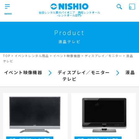
0
総合レンタル業のパイオニア 西尾レントオール
レントオール部門
営業所一覧はコチラから
トップ
>
Product
Top
液晶テレビ
検索カテゴリ
イベント
レンタル用品
Product
実績
商品
ニュース/ブログ
TOP
>
イベントレンタル用品
>
イベント映像機器
>
ディスプレイ／モニター
>
液晶
テレビ
イベント
施工実績
キーワード検索
イベント映像機器
ディスプレイ／モニター
液晶
Works
テレビ
事業紹介
Business
営業所一覧
屋外イベント事業
Office
Outdoor event business
検索する
ニュース
屋内イベント事業
News
Indoor event business
レンタルシステム
トレーラーハウス事業
ニュース
のご案内
Guidance
Trailer house business
News