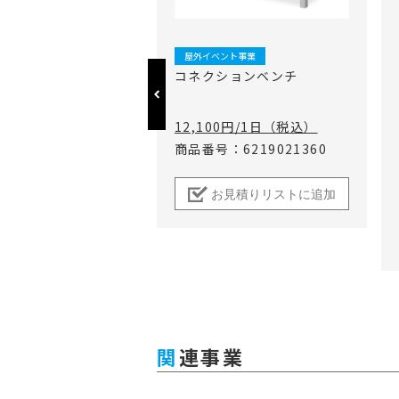
屋外イベント事業
屋内イベント事業
屋外イベント事業
ラソル クワトログラ
コネクションベンチ
ｍ
00円/1日（税込）
12,100円/1日（税込）
：6219013164
商品番号：6219021360
見積りリストに追加
お見積りリストに追加
関連事業