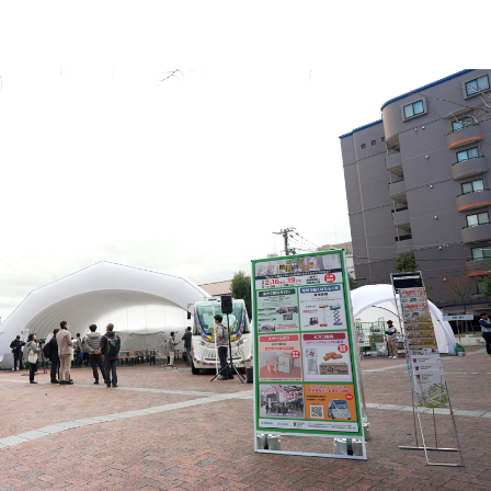
ベント
キッズ・アミューズメント事業
フランチャイズ事業
ま
屋内イベント 展示会
イベント映像機器
撮影機材・中継機材
テーブル・チェアその他備
品
冷・暖房機器 発電機
遊具・模擬店用品・スポー
ツ
式典用品
フランチャイズおすすめ商品
RA東京スタジオ
Others