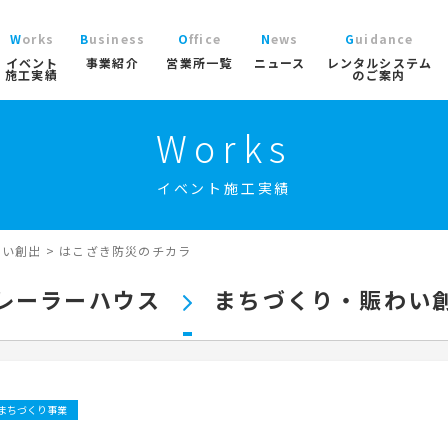
Works
Business
Office
News
Guidance
イベント
事業紹介
営業所一覧
ニュース
レンタルシステム
施工実績
のご案内
Works
ニュース
レン
大型パラソル
コチラから
>
ブログ
ご利
ガーデン
イベント施工実績
協賛実績
よく
ガーデンファニチャー
実績
商品
ニュース/ブログ
ト事業
屋内イベント事業
トレーラーハウス事業
工事用テン
プロ
イベント用テント
わい創出
>
はこざき防災のチカラ
イベ
産業用テント
索
レーラーハウス
まちづくり・賑わい
トレーラーハウス
ステージ
ール事業
スポーツ施設資材事業
地面養生事業
映像・中
スポーツ施設資材
地面養生資材
まちづくり事業
会場設営用品