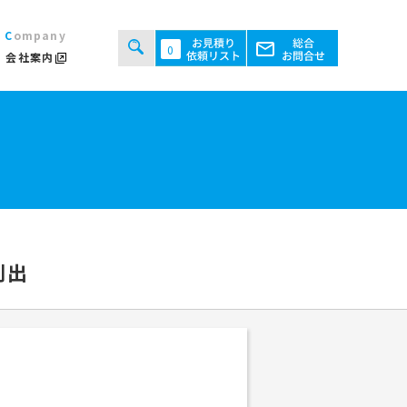
Company
0
会社案内
タルシステムのご案内
用規約
あるご質問
ト・テント倉庫事業
セス
ント会場の設営／施工について
創出
継機機レンタル事業
検索する