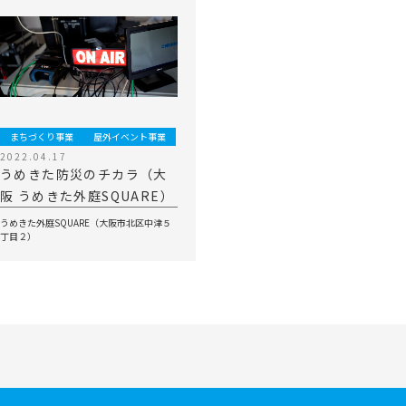
まちづくり事業
屋外イベント事業
2022.04.17
うめきた防災のチカラ（大
阪 うめきた外庭SQUARE）
うめきた外庭SQUARE（大阪市北区中津５
丁目２）