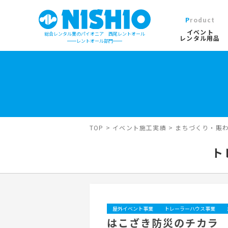
Product
イベント
総合レンタル業のパイオニア 西尾レントオール
レンタル用品
レントオール部門
イベントレンタル用品TOP
営業所一覧は
イベント会場の設営／施工について
検索カテゴリ
屋外イベン
TOP
>
イベント施工実績
>
まちづくり・賑
デジタルカタログ
キーワード検
ト
木造モジュ
屋外イベント事業
トレーラーハウス事業
はこざき防災のチカラ