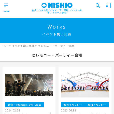
0
総合レンタル業のパイオニア 西尾レントオール
レントオール部門
営業所一覧はコチラから
トップ
>
Works
Top
イベント施工実績
検索カテゴリ
イベント
レンタル用品
Product
実績
商品
ニュース/ブログ
TOP
>
イベント施工実績
>
セレモニー・パーティー会場
イベント
セレモニー・パーティー会場
施工実績
キーワード検索
Works
事業紹介
Business
営業所一覧
屋外イベント事業
Office
Outdoor event business
検索する
ニュース
屋内イベント事業
News
Indoor event business
映像・中継機器レンタル事業
屋外イベント事業
屋内イベント事業
レンタルシステム
トレーラーハウス事業
ニュース
のご案内
2024.02.22
2023.06.13
Guidance
Trailer house business
News