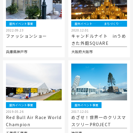
屋外イベント事業
屋外イベント事業
まちづくり事業
2022.09.23
2020.12.01
ファッションショー
キャンドルナイト inうめ
きた外庭SQUARE
兵庫県神戸市
大阪府大阪市
屋外イベント事業
屋外イベント事業
2019.05.26
2017.12.01
Red Bull Air Race World
めざせ！世界一のクリスマ
Champion
スツリーPROJECT
千葉県千葉市
神戸市