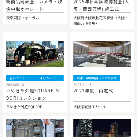
新商品発表会 カメラ・映
2025年日本国際博覧会(大
工事用テント・テント倉庫事業
ブログ
レンタルシステムのご案内
会社案内
像中継オペレート
阪・関西万博) 起工式
Construction tent / tent warehouse business
Blog
Guidance
Company
東京国際フォーラム
大阪府大阪市此花区夢洲（大阪・
木造モジュール事業
協賛実績
ご利用規約
関西万博会場）
個人情報保護方針
Wooden module business
Sponsorships
Privacy policy
Privacy policy
スポーツ施設資材事業
よくあるご質問
サイトマップ
Sports facility materials business
Q & A
Site map
地面養生事業
プロセス
お問合せ
Ground curing business
Process
Contact
映像・中継機機レンタル事業
イベント会場の設営／施工について
Video / relay equipment rental business
Event Set Up
屋外イベント事業
まちづくり事業
映像・中継機器レンタル事業
地域密着イベント
2023.05.18
2023.01.13
Community-based event business
うめきた外庭SQUARE MI
2023年度 内定式
DORIコレクション
キッズ・アミューズメント事業
Kids amusement business
うめきた外庭SQUARE
大阪＠咲洲モリーナ
フランチャイズ事業
Franchise business
まちづくり事業
Community Development Business