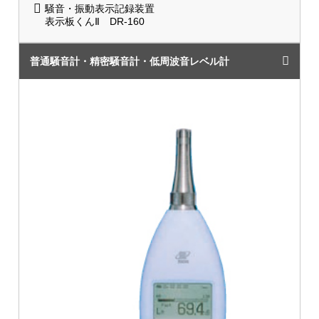
騒音・振動表示記録装置
表示板くんⅡ DR-160
普通騒音計・精密騒音計・低周波音レベル計