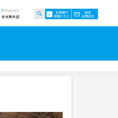
Company
0
会社案内
タルシステムのご案内
用規約
あるご質問
ト・テント倉庫事業
セス
ント会場の設営／施工について
継機機レンタル事業
検索する