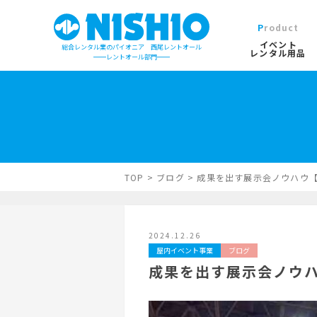
Product
イベント
総合レンタル業のパイオニア 西尾レントオール
レンタル用品
レントオール部門
イベントレンタル用品TOP
営業所一覧は
イベント会場の設営／施工について
検索カテゴリ
屋外イベン
TOP
>
ブログ
>
成果を出す展示会ノウハウ【
デジタルカタログ
キーワード検
2024.12.26
木造モジュ
屋内イベント事業
ブログ
成果を出す展示会ノウ