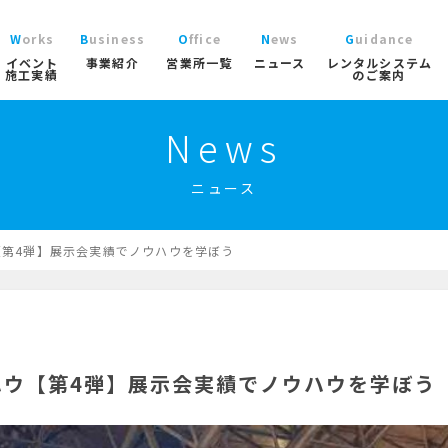
Works
Business
Office
News
Guidance
イベント
事業紹介
営業所一覧
ニュース
レンタルシステム
施工実績
のご案内
News
ニュース
レン
大型パラソル
コチラから
>
ブログ
ご利
ガーデン
ニュース
協賛実績
よく
ガーデンファニチャー
実績
商品
ニュース/ブログ
ト事業
屋内イベント事業
トレーラーハウス事業
工事用テン
プロ
イベント用テント
第4弾】展示会実績でノウハウを学ぼう
イベ
産業用テント
索
トレーラーハウス
ステージ
ール事業
スポーツ施設資材事業
地面養生事業
映像・中
スポーツ施設資材
ハウ【第4弾】展示会実績でノウハウを学ぼう
地面養生資材
会場設営用品