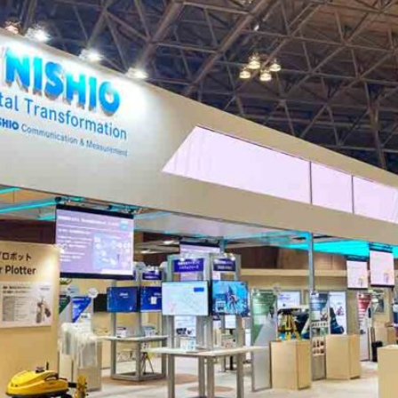
ベント
キッズ・アミューズメント事業
フランチャイズ事業
ま
屋内イベント 展示会
イベント映像機器
撮影機材・中継機材
テーブル・チェアその他備
品
冷・暖房機器 発電機
遊具・模擬店用品・スポー
ツ
式典用品
フランチャイズおすすめ商品
RA東京スタジオ
Others